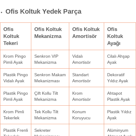
Ofis Koltuk Yedek Parça
Ofis
Ofis Koltuk
Ofis Koltuk
Ofis
Koltuk
Mekanizma
Amortisör
Koltuk
Tekeri
Ayağı
Krom Pingo
Senkron VIP
Vidalı
Cilalı Ahşap
Pimli Ayak
Mekanizma
Amortisör
Ayak
Plastik Pingo
Senkron Makam
Standart
Dekoratif
Vidalı Ayak
Mekanizması
Amortisör
Yıldız Ayak
Plastik Pingo
Çift Kollu Tilt
Krom
Ahtapot
Pimli Ayak
Mekanizma
Amortisör
Plastik Ayak
Krom Pimli
Tek Kollu Tilt
Konum
Plastik Yıldız
Tekerlek
Mekanizma
Koruyucu
Ayak
Plastik Frenli
Sekreter
Alüminyum