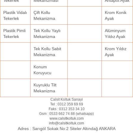
Tekerlek
Mekanizması
Ahtapot Ayak
Plastik Vidalı
Çift Kollu
Krom Konik
Tekerlek
Mekanizma
Ayak
Plastik Pimli
Tek Kollu Yaylı
Alüminyum
Tekerlek
Mekanizma
Yıldız Ayak
Tek Kollu Sabit
Krom Yıldız
Mekanizma
Ayak
Konum
Koruyucu
Kuyruklu Tilt
Mekanizma
Calsit Koltuk Sanayi
Tel :
0312 359 69 69
Faks :
0312 353 34 10
Gsm :
0533 662 74 88 (
whatsapp
)
www.calsitkoltuk.com
info@calsitkoltuk.com
Adres :
Sarıgöl Sokak No:2 Siteler Altındağ ANKARA