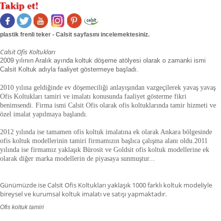
plastik frenli teker - Calsit sayfasını incelemektesiniz.
Calsit Ofis Koltukları
2009 yılının Aralık ayında koltuk döşeme atölyesi olarak o zamanki ismi
Calsit Koltuk adıyla faaliyet göstermeye başladı.
2010 yılına geldiğinde ev döşemeciliği anlayışından vazgeçilerek yavaş yavaş
Ofis Koltukları tamiri ve imalatı konusunda faaliyet gösterme fikri
benimsendi. Firma ismi Calsit Ofis olarak ofis koltuklarında tamir hizmeti ve
özel imalat yapılmaya başlandı.
2012 yılında ise tamamen ofis koltuk imalatına ek olarak Ankara bölgesinde
ofis koltuk modellerinin tamiri firmamızın başlıca çalışma alanı oldu.
2011
yılında ise firmamız yaklaşık
Bürosit ve Goldsit ofis koltuk modellerine ek
olarak diğer marka modellerin de piyasaya sunmuştur.
.
.
Günümüzde ise Calsit Ofis Koltukları yaklaşık 1000 farklı koltuk modeliyle
bireysel ve kurumsal koltuk imalatı ve satışı yapmaktadır.
Ofis koltuk tamiri
ofis koltuk tamiri adana,ofis koltuk tamiri adıyaman.ofis koltuk tamiri