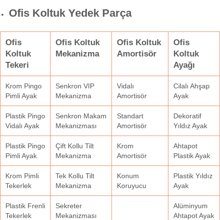
Ofis Koltuk Yedek Parça
Ofis
Ofis Koltuk
Ofis Koltuk
Ofis
Koltuk
Mekanizma
Amortisör
Koltuk
Tekeri
Ayağı
Krom Pingo
Senkron VIP
Vidalı
Cilalı Ahşap
Pimli Ayak
Mekanizma
Amortisör
Ayak
Plastik Pingo
Senkron Makam
Standart
Dekoratif
Vidalı Ayak
Mekanizması
Amortisör
Yıldız Ayak
Plastik Pingo
Çift Kollu Tilt
Krom
Ahtapot
Pimli Ayak
Mekanizma
Amortisör
Plastik Ayak
Krom Pimli
Tek Kollu Tilt
Konum
Plastik Yıldız
Tekerlek
Mekanizma
Koruyucu
Ayak
Plastik Frenli
Sekreter
Alüminyum
Tekerlek
Mekanizması
Ahtapot Ayak