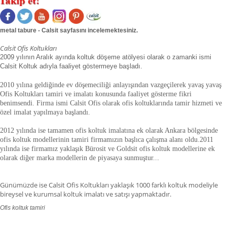
metal tabure - Calsit sayfasını incelemektesiniz.
Calsit Ofis Koltukları
2009 yılının Aralık ayında koltuk döşeme atölyesi olarak o zamanki ismi
Calsit Koltuk adıyla faaliyet göstermeye başladı.
2010 yılına geldiğinde ev döşemeciliği anlayışından vazgeçilerek yavaş yavaş
Ofis Koltukları tamiri ve imalatı konusunda faaliyet gösterme fikri
benimsendi. Firma ismi Calsit Ofis olarak ofis koltuklarında tamir hizmeti ve
özel imalat yapılmaya başlandı.
2012 yılında ise tamamen ofis koltuk imalatına ek olarak Ankara bölgesinde
ofis koltuk modellerinin tamiri firmamızın başlıca çalışma alanı oldu.
2011
yılında ise firmamız yaklaşık
Bürosit ve Goldsit ofis koltuk modellerine ek
olarak diğer marka modellerin de piyasaya sunmuştur.
.
.
Günümüzde ise Calsit Ofis Koltukları yaklaşık 1000 farklı koltuk modeliyle
bireysel ve kurumsal koltuk imalatı ve satışı yapmaktadır.
Ofis koltuk tamiri
ofis koltuk tamiri adana,ofis koltuk tamiri adıyaman.ofis koltuk tamiri