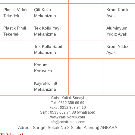
Plastik Vidalı
Çift Kollu
Krom Konik
Tekerlek
Mekanizma
Ayak
Plastik Pimli
Tek Kollu Yaylı
Alüminyum
Tekerlek
Mekanizma
Yıldız Ayak
Tek Kollu Sabit
Krom Yıldız
Mekanizma
Ayak
Konum
Koruyucu
Kuyruklu Tilt
Mekanizma
Calsit Koltuk Sanayi
Tel :
0312 359 69 69
Faks :
0312 353 34 10
Gsm :
0533 662 74 88 (
whatsapp
)
www.calsitkoltuk.com
info@calsitkoltuk.com
Adres :
Sarıgöl Sokak No:2 Siteler Altındağ ANKARA