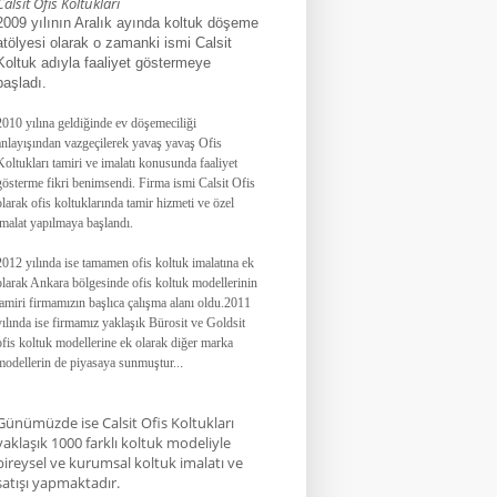
Calsit Ofis Koltukları
2009 yılının Aralık ayında koltuk döşeme
atölyesi olarak o zamanki ismi Calsit
Koltuk adıyla faaliyet göstermeye
başladı.
2010 yılına geldiğinde ev döşemeciliği
anlayışından vazgeçilerek yavaş yavaş Ofis
Koltukları tamiri ve imalatı konusunda faaliyet
gösterme fikri benimsendi. Firma ismi Calsit Ofis
olarak ofis koltuklarında tamir hizmeti ve özel
imalat yapılmaya başlandı.
2012 yılında ise tamamen ofis koltuk imalatına ek
olarak Ankara bölgesinde ofis koltuk modellerinin
tamiri firmamızın başlıca çalışma alanı oldu.
2011
yılında ise firmamız yaklaşık
Bürosit ve Goldsit
ofis koltuk modellerine ek olarak diğer marka
modellerin de piyasaya sunmuştur.
.
.
Günümüzde ise Calsit Ofis Koltukları
yaklaşık 1000 farklı koltuk modeliyle
bireysel ve kurumsal koltuk imalatı ve
satışı yapmaktadır.