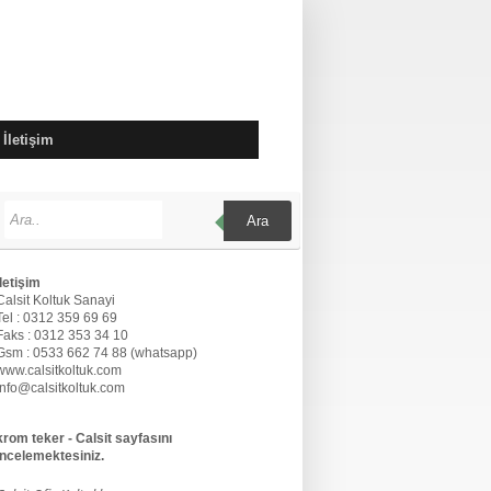
İletişim
Ara
İletişim
Calsit Koltuk Sanayi
Tel : 0312 359 69 69
Faks : 0312 353 34 10
Gsm : 0533 662 74 88 (whatsapp)
www.calsitkoltuk.com
info@calsitkoltuk.com
krom teker - Calsit sayfasını
incelemektesiniz.