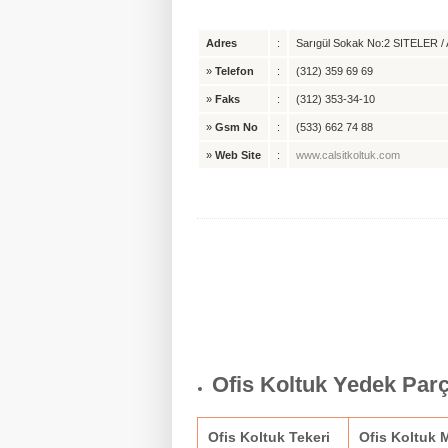
Adres
:
Sarıgül Sokak No:2 SITELER / A
»
Telefon
:
(312) 359 69 69
»
Faks
:
(312) 353-34-10
»
Gsm No
:
(533) 662 74 88
»
Web Site
:
www.calsitkoltuk.com
Ofis Koltuk Yedek Par
Ofis Koltuk Tekeri
Ofis Koltuk