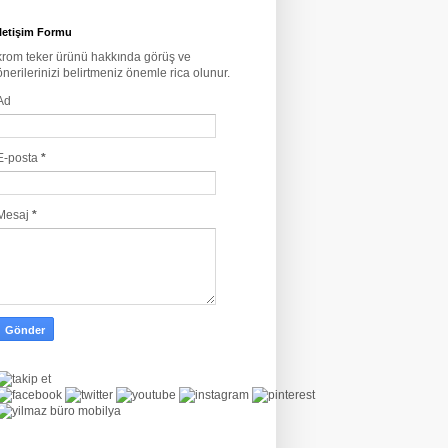
İletişim Formu
krom teker ürünü hakkında görüş ve
önerilerinizi belirtmeniz önemle rica olunur.
Ad
E-posta
*
Mesaj
*