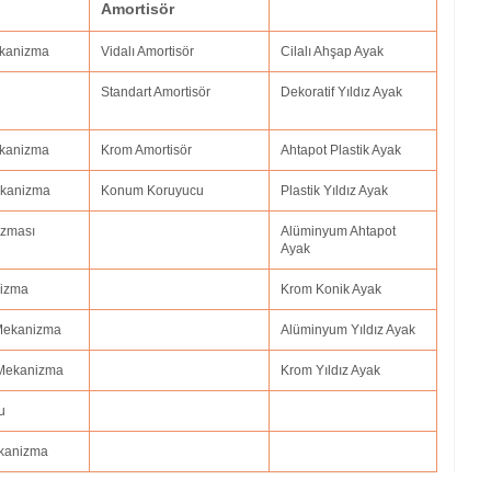
Amortisör
ekanizma
Vidalı Amortisör
Cilalı Ahşap Ayak
Standart Amortisör
Dekoratif Yıldız Ayak
Mekanizma
Krom Amortisör
Ahtapot Plastik Ayak
Mekanizma
Konum Koruyucu
Plastik Yıldız Ayak
izması
Alüminyum Ahtapot
Ayak
nizma
Krom Konik Ayak
 Mekanizma
Alüminyum Yıldız Ayak
 Mekanizma
Krom Yıldız Ayak
u
ekanizma