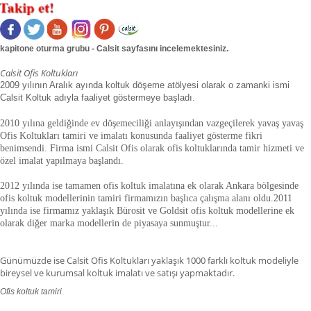
kapitone oturma grubu - Calsit sayfasını incelemektesiniz.
Calsit Ofis Koltukları
2009 yılının Aralık ayında koltuk döşeme atölyesi olarak o zamanki ismi
Calsit Koltuk adıyla faaliyet göstermeye başladı.
2010 yılına geldiğinde ev döşemeciliği anlayışından vazgeçilerek yavaş yavaş
Ofis Koltukları tamiri ve imalatı konusunda faaliyet gösterme fikri
benimsendi. Firma ismi Calsit Ofis olarak ofis koltuklarında tamir hizmeti ve
özel imalat yapılmaya başlandı.
2012 yılında ise tamamen ofis koltuk imalatına ek olarak Ankara bölgesinde
ofis koltuk modellerinin tamiri firmamızın başlıca çalışma alanı oldu.
2011
yılında ise firmamız yaklaşık
Bürosit ve Goldsit ofis koltuk modellerine ek
olarak diğer marka modellerin de piyasaya sunmuştur.
.
.
Günümüzde ise Calsit Ofis Koltukları yaklaşık 1000 farklı koltuk modeliyle
bireysel ve kurumsal koltuk imalatı ve satışı yapmaktadır.
Ofis koltuk tamiri
ofis koltuk tamiri adana,ofis koltuk tamiri adıyaman.ofis koltuk tamiri