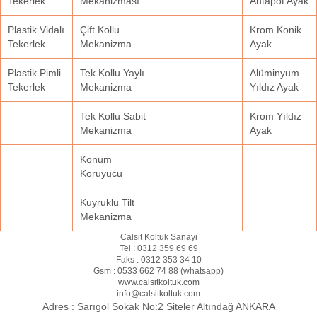
Tekerlek
Mekanizması
Ahtapot Ayak
Plastik Vidalı
Çift Kollu
Krom Konik
Tekerlek
Mekanizma
Ayak
Plastik Pimli
Tek Kollu Yaylı
Alüminyum
Tekerlek
Mekanizma
Yıldız Ayak
Tek Kollu Sabit
Krom Yıldız
Mekanizma
Ayak
Konum
Koruyucu
Kuyruklu Tilt
Mekanizma
Calsit Koltuk Sanayi
Tel :
0312 359 69 69
Faks :
0312 353 34 10
Gsm :
0533 662 74 88 (
whatsapp
)
www.calsitkoltuk.com
info@calsitkoltuk.com
Adres :
Sarıgöl Sokak No:2 Siteler Altındağ ANKARA