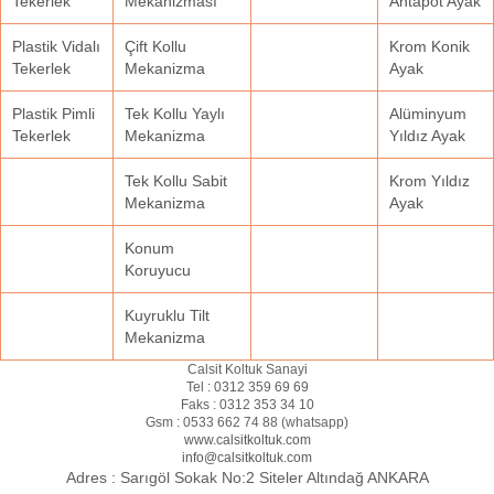
Tekerlek
Mekanizması
Ahtapot Ayak
Plastik Vidalı
Çift Kollu
Krom Konik
Tekerlek
Mekanizma
Ayak
Plastik Pimli
Tek Kollu Yaylı
Alüminyum
Tekerlek
Mekanizma
Yıldız Ayak
Tek Kollu Sabit
Krom Yıldız
Mekanizma
Ayak
Konum
Koruyucu
Kuyruklu Tilt
Mekanizma
Calsit Koltuk Sanayi
Tel :
0312 359 69 69
Faks :
0312 353 34 10
Gsm :
0533 662 74 88 (
whatsapp
)
www.calsitkoltuk.com
info@calsitkoltuk.com
Adres :
Sarıgöl Sokak No:2 Siteler Altındağ ANKARA