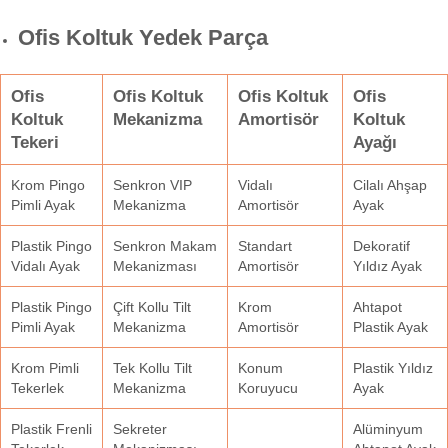
Ofis Koltuk Yedek Parça
Ofis
Ofis Koltuk
Ofis Koltuk
Ofis
Koltuk
Mekanizma
Amortisör
Koltuk
Tekeri
Ayağı
Krom Pingo
Senkron VIP
Vidalı
Cilalı Ahşap
Pimli Ayak
Mekanizma
Amortisör
Ayak
Plastik Pingo
Senkron Makam
Standart
Dekoratif
Vidalı Ayak
Mekanizması
Amortisör
Yıldız Ayak
Plastik Pingo
Çift Kollu Tilt
Krom
Ahtapot
Pimli Ayak
Mekanizma
Amortisör
Plastik Ayak
Krom Pimli
Tek Kollu Tilt
Konum
Plastik Yıldız
Tekerlek
Mekanizma
Koruyucu
Ayak
Plastik Frenli
Sekreter
Alüminyum