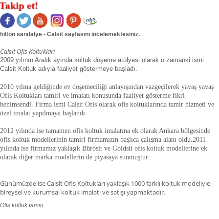
hilton sandalye - Calsit sayfasını incelemektesiniz.
Calsit Ofis Koltukları
2009 yılının Aralık ayında koltuk döşeme atölyesi olarak o zamanki ismi
Calsit Koltuk adıyla faaliyet göstermeye başladı.
2010 yılına geldiğinde ev döşemeciliği anlayışından vazgeçilerek yavaş yavaş
Ofis Koltukları tamiri ve imalatı konusunda faaliyet gösterme fikri
benimsendi. Firma ismi Calsit Ofis olarak ofis koltuklarında tamir hizmeti ve
özel imalat yapılmaya başlandı.
2012 yılında ise tamamen ofis koltuk imalatına ek olarak Ankara bölgesinde
ofis koltuk modellerinin tamiri firmamızın başlıca çalışma alanı oldu.
2011
yılında ise firmamız yaklaşık
Bürosit ve Goldsit ofis koltuk modellerine ek
olarak diğer marka modellerin de piyasaya sunmuştur.
.
.
Günümüzde ise Calsit Ofis Koltukları yaklaşık 1000 farklı koltuk modeliyle
bireysel ve kurumsal koltuk imalatı ve satışı yapmaktadır.
Ofis koltuk tamiri
ofis koltuk tamiri adana,ofis koltuk tamiri adıyaman.ofis koltuk tamiri