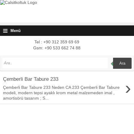
≡
Menü
Tel : +90 312 359 69 69
Gsm: +90 533 662 74 88
Ara
Çemberli Bar Tabure 233
›
Çemberli Bar Tabure 233 Neden CA 233 Çemberli Bar Tabure
modeli, modern tepsi ayaklı krom metal malzemeden imal ,
amortisörü tasarım ; S...