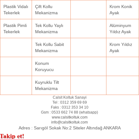
Plastik Vidalı
Çift Kollu
Krom Konik
Tekerlek
Mekanizma
Ayak
Plastik Pimli
Tek Kollu Yaylı
Alüminyum
Tekerlek
Mekanizma
Yıldız Ayak
Tek Kollu Sabit
Krom Yıldız
Mekanizma
Ayak
Konum
Koruyucu
Kuyruklu Tilt
Mekanizma
Calsit Koltuk Sanayi
Tel :
0312 359 69 69
Faks :
0312 353 34 10
Gsm :
0533 662 74 88 (
whatsapp
)
www.calsitkoltuk.com
info@calsitkoltuk.com
Adres :
Sarıgöl Sokak No:2 Siteler Altındağ ANKARA