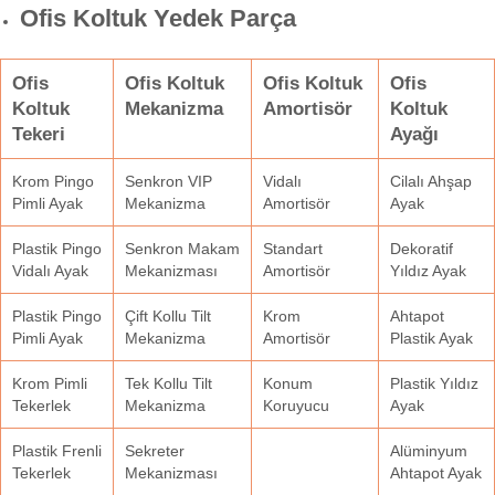
Ofis Koltuk Yedek Parça
Ofis
Ofis Koltuk
Ofis Koltuk
Ofis
Koltuk
Mekanizma
Amortisör
Koltuk
Tekeri
Ayağı
Krom Pingo
Senkron VIP
Vidalı
Cilalı Ahşap
Pimli Ayak
Mekanizma
Amortisör
Ayak
Plastik Pingo
Senkron Makam
Standart
Dekoratif
Vidalı Ayak
Mekanizması
Amortisör
Yıldız Ayak
Plastik Pingo
Çift Kollu Tilt
Krom
Ahtapot
Pimli Ayak
Mekanizma
Amortisör
Plastik Ayak
Krom Pimli
Tek Kollu Tilt
Konum
Plastik Yıldız
Tekerlek
Mekanizma
Koruyucu
Ayak
Plastik Frenli
Sekreter
Alüminyum
Tekerlek
Mekanizması
Ahtapot Ayak