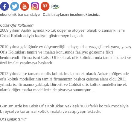
ekonomik bar sandalye - Calsit sayfasını incelemektesiniz.
Calsit Ofis Koltukları
2009 yılının Aralık ayında koltuk döşeme atölyesi olarak o zamanki ismi
Calsit Koltuk adıyla faaliyet göstermeye başladı.
2010 yılına geldiğinde ev döşemeciliği anlayışından vazgeçilerek yavaş yavaş
Ofis Koltukları tamiri ve imalatı konusunda faaliyet gösterme fikri
benimsendi. Firma ismi Calsit Ofis olarak ofis koltuklarında tamir hizmeti ve
özel imalat yapılmaya başlandı.
2012 yılında ise tamamen ofis koltuk imalatına ek olarak Ankara bölgesinde
ofis koltuk modellerinin tamiri firmamızın başlıca çalışma alanı oldu.
2011
yılında ise firmamız yaklaşık
Bürosit ve Goldsit ofis koltuk modellerine ek
olarak diğer marka modellerin de piyasaya sunmuştur.
.
.
Günümüzde ise Calsit Ofis Koltukları yaklaşık 1000 farklı koltuk modeliyle
bireysel ve kurumsal koltuk imalatı ve satışı yapmaktadır.
Ofis koltuk tamiri
ofis koltuk tamiri adana,ofis koltuk tamiri adıyaman.ofis koltuk tamiri
afyonkarahisar,ofis koltuk tamiri ağrı.ofis koltuk tamiri aksaray,ofis koltuk