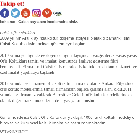
bekleme - Calsit sayfasını incelemektesiniz.
Calsit Ofis Koltukları
2009 yılının Aralık ayında koltuk döşeme atölyesi olarak o zamanki ismi
Calsit Koltuk adıyla faaliyet göstermeye başladı.
2010 yılına geldiğinde ev döşemeciliği anlayışından vazgeçilerek yavaş yavaş
Ofis Koltukları tamiri ve imalatı konusunda faaliyet gösterme fikri
benimsendi. Firma ismi Calsit Ofis olarak ofis koltuklarında tamir hizmeti ve
özel imalat yapılmaya başlandı.
2012 yılında ise tamamen ofis koltuk imalatına ek olarak Ankara bölgesinde
ofis koltuk modellerinin tamiri firmamızın başlıca çalışma alanı oldu.
2011
yılında ise firmamız yaklaşık
Bürosit ve Goldsit ofis koltuk modellerine ek
olarak diğer marka modellerin de piyasaya sunmuştur.
.
.
Günümüzde ise Calsit Ofis Koltukları yaklaşık 1000 farklı koltuk modeliyle
bireysel ve kurumsal koltuk imalatı ve satışı yapmaktadır.
Ofis koltuk tamiri
ofis koltuk tamiri adana,ofis koltuk tamiri adıyaman.ofis koltuk tamiri