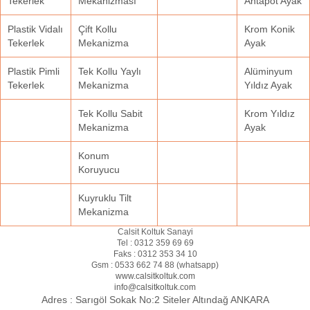
Tekerlek
Mekanizması
Ahtapot Ayak
Plastik Vidalı
Çift Kollu
Krom Konik
Tekerlek
Mekanizma
Ayak
Plastik Pimli
Tek Kollu Yaylı
Alüminyum
Tekerlek
Mekanizma
Yıldız Ayak
Tek Kollu Sabit
Krom Yıldız
Mekanizma
Ayak
Konum
Koruyucu
Kuyruklu Tilt
Mekanizma
Calsit Koltuk Sanayi
Tel :
0312 359 69 69
Faks :
0312 353 34 10
Gsm :
0533 662 74 88 (
whatsapp
)
www.calsitkoltuk.com
info@calsitkoltuk.com
Adres :
Sarıgöl Sokak No:2 Siteler Altındağ ANKARA