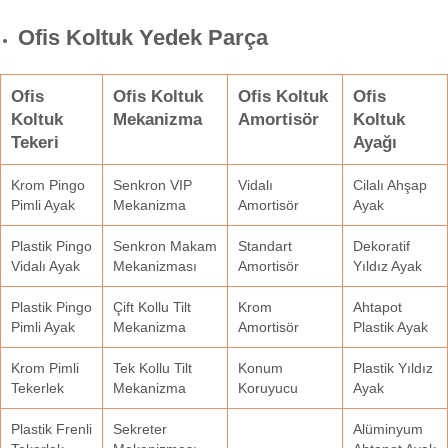
Ofis Koltuk Yedek Parça
Ofis
Ofis Koltuk
Ofis Koltuk
Ofis
Koltuk
Mekanizma
Amortisör
Koltuk
Tekeri
Ayağı
Krom Pingo
Senkron VIP
Vidalı
Cilalı Ahşap
Pimli Ayak
Mekanizma
Amortisör
Ayak
Plastik Pingo
Senkron Makam
Standart
Dekoratif
Vidalı Ayak
Mekanizması
Amortisör
Yıldız Ayak
Plastik Pingo
Çift Kollu Tilt
Krom
Ahtapot
Pimli Ayak
Mekanizma
Amortisör
Plastik Ayak
Krom Pimli
Tek Kollu Tilt
Konum
Plastik Yıldız
Tekerlek
Mekanizma
Koruyucu
Ayak
Plastik Frenli
Sekreter
Alüminyum