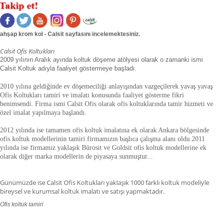
ahşap krom kol - Calsit sayfasını incelemektesiniz.
Calsit Ofis Koltukları
2009 yılının Aralık ayında koltuk döşeme atölyesi olarak o zamanki ismi
Calsit Koltuk adıyla faaliyet göstermeye başladı.
2010 yılına geldiğinde ev döşemeciliği anlayışından vazgeçilerek yavaş yavaş
Ofis Koltukları tamiri ve imalatı konusunda faaliyet gösterme fikri
benimsendi. Firma ismi Calsit Ofis olarak ofis koltuklarında tamir hizmeti ve
özel imalat yapılmaya başlandı.
2012 yılında ise tamamen ofis koltuk imalatına ek olarak Ankara bölgesinde
ofis koltuk modellerinin tamiri firmamızın başlıca çalışma alanı oldu.
2011
yılında ise firmamız yaklaşık
Bürosit ve Goldsit ofis koltuk modellerine ek
olarak diğer marka modellerin de piyasaya sunmuştur.
.
.
Günümüzde ise Calsit Ofis Koltukları yaklaşık 1000 farklı koltuk modeliyle
bireysel ve kurumsal koltuk imalatı ve satışı yapmaktadır.
Ofis koltuk tamiri
ofis koltuk tamiri adana,ofis koltuk tamiri adıyaman.ofis koltuk tamiri