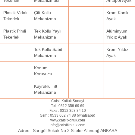
Tekerlek
Mekanizması
Ahtapot Ayak
Plastik Vidalı
Çift Kollu
Krom Konik
Tekerlek
Mekanizma
Ayak
Plastik Pimli
Tek Kollu Yaylı
Alüminyum
Tekerlek
Mekanizma
Yıldız Ayak
Tek Kollu Sabit
Krom Yıldız
Mekanizma
Ayak
Konum
Koruyucu
Kuyruklu Tilt
Mekanizma
Calsit Koltuk Sanayi
Tel :
0312 359 69 69
Faks :
0312 353 34 10
Gsm :
0533 662 74 88 (
whatsapp
)
www.calsitkoltuk.com
info@calsitkoltuk.com
Adres :
Sarıgöl Sokak No:2 Siteler Altındağ ANKARA