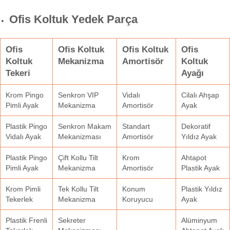
Ofis Koltuk Yedek Parça
Ofis
Ofis Koltuk
Ofis Koltuk
Ofis
Koltuk
Mekanizma
Amortisör
Koltuk
Tekeri
Ayağı
Krom Pingo
Senkron VIP
Vidalı
Cilalı Ahşap
Pimli Ayak
Mekanizma
Amortisör
Ayak
Plastik Pingo
Senkron Makam
Standart
Dekoratif
Vidalı Ayak
Mekanizması
Amortisör
Yıldız Ayak
Plastik Pingo
Çift Kollu Tilt
Krom
Ahtapot
Pimli Ayak
Mekanizma
Amortisör
Plastik Ayak
Krom Pimli
Tek Kollu Tilt
Konum
Plastik Yıldız
Tekerlek
Mekanizma
Koruyucu
Ayak
Plastik Frenli
Sekreter
Alüminyum