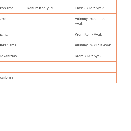
Mekanizma
Konum Koruyucu
Plastik Yıldız Ayak
izması
Alüminyum Ahtapot
Ayak
nizma
Krom Konik Ayak
 Mekanizma
Alüminyum Yıldız Ayak
 Mekanizma
Krom Yıldız Ayak
u
ekanizma
i adıyaman.ofis koltuk tamiri afyonkarahisar,ofis koltuk tamiri ağrı.ofis koltuk t
uk tamiri antalya,ofis koltuk tamiri ardahan,ofis koltuk tamiri artvin,ofis koltuk
tuk tamiri batman,ofis koltuk tamiri bayburt,ofis koltuk tamiri bilecik,ofis koltuk 
r,ofis koltuk tamiri bursa.ofis koltuk tamiri düzce,ofis koltuk tamiri çanakkale.o
s koltuk tamiri diyarbakır,ofis koltuk tamiri gaziantep,ofis koltuk tamiri edirne,o