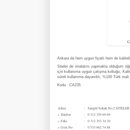
C
Ankara da hem uygun fiyatlı hem de kaliteli
Siteler de imalatını yapmakta olduğum öğre
için kullanıma uygun çalışma koltuğu, Kali
süreli kullanıma dayanıklı, %100 Türk malı
Kodu : CA235
Adres
:
Sarıgül Sokak No:2 SITELER /
»
Telefon
:
0 312 359 69 69
»
Faks
:
0 312 353 34 10
»
Gsm No
:
0 533 662 74 88