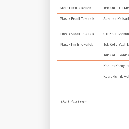
Krom Pimli Tekerlek
Tek Kollu Tilt 
Plastik Frenli Tekerlek
Sekreter Mekan
Plastik Vidalı Tekerlek
Çift Kollu Meka
Plastik Pimli Tekerlek
Tek Kollu Yaylı
Tek Kollu Sabit
Konum Koruyuc
Kuyruklu Tilt M
Ofis koltuk tamiri
ofis koltuk tamiri adana,ofis koltuk tamir
amasya,ofis koltuk tamiri ankara,ofis kolt
balıkesir,ofis koltuk tamiri bartın,ofis kol
koltuk tamiri bolu.ofis koltuk tamiri burdu
tamiri çorum,ofis koltuk tamiri denizli,ofi