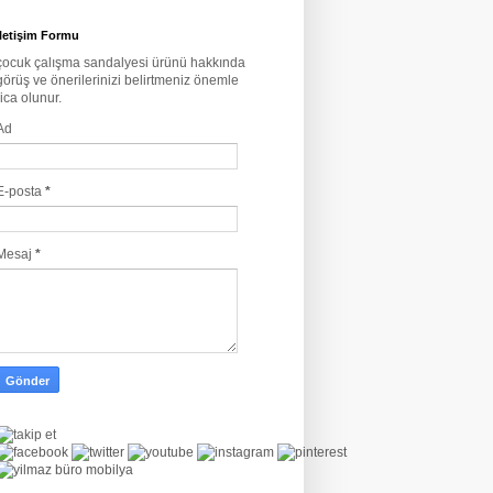
İletişim Formu
çocuk çalışma sandalyesi ürünü hakkında
görüş ve önerilerinizi belirtmeniz önemle
rica olunur.
Ad
E-posta
*
Mesaj
*