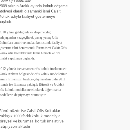
Calsit Ofis Koltukları
2009 yılının Aralık ayında koltuk döşeme
atölyesi olarak o zamanki ismi Calsit
Koltuk adıyla faaliyet göstermeye
başladı.
2010 yılına geldiğinde ev döşemeciliği
anlayışından vazgeçilerek yavaş yavaş Ofis
Koltukları tamiri ve imalatı konusunda faaliyet
gösterme fikri benimsendi. Firma ismi Calsit Ofis
olarak ofis koltuklarında tamir hizmeti ve özel
imalat yapılmaya başlandı.
2012 yılında ise tamamen ofis koltuk imalatına ek
olarak Ankara bölgesinde ofis koltuk modellerinin
tamiri firmamızın başlıca çalışma alanı oldu.
2011
yılında ise firmamız yaklaşık
Bürosit ve Goldsit
ofis koltuk modellerine ek olarak diğer marka
modellerin de piyasaya sunmuştur.
.
.
Günümüzde ise Calsit Ofis Koltukları
yaklaşık 1000 farklı koltuk modeliyle
bireysel ve kurumsal koltuk imalatı ve
satışı yapmaktadır.