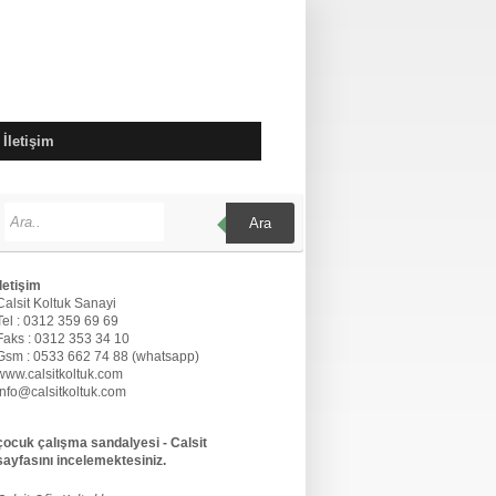
İletişim
Ara
İletişim
Calsit Koltuk Sanayi
Tel : 0312 359 69 69
Faks : 0312 353 34 10
Gsm : 0533 662 74 88 (whatsapp)
www.calsitkoltuk.com
info@calsitkoltuk.com
çocuk çalışma sandalyesi - Calsit
sayfasını incelemektesiniz.