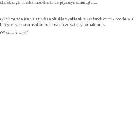
olarak diğer marka modellerin de piyasaya sunmuştur.
.
.
Günümüzde ise Calsit Ofis Koltukları yaklaşık 1000 farklı koltuk modeliyle
bireysel ve kurumsal koltuk imalatı ve satışı yapmaktadır.
Ofis koltuk tamiri
ofis koltuk tamiri adana,ofis koltuk tamiri adıyaman.ofis koltuk tamiri
afyonkarahisar,ofis koltuk tamiri ağrı.ofis koltuk tamiri aksaray,ofis koltuk
tamiri amasya,ofis koltuk tamiri ankara,ofis koltuk tamiri antalya,ofis koltuk
tamiri ardahan,ofis koltuk tamiri artvin,ofis koltuk tamiri aydın.ofis koltuk
tamiri balıkesir,ofis koltuk tamiri bartın,ofis koltuk tamiri batman,ofis koltuk
tamiri bayburt,ofis koltuk tamiri bilecik,ofis koltuk tamiri bingöl,ofis koltuk
tamiri bitlis,ofis koltuk tamiri bolu.ofis koltuk tamiri burdur,ofis koltuk tamiri
bursa.ofis koltuk tamiri düzce,ofis koltuk tamiri çanakkale.ofis koltuk tamiri
çankırı,,ofis koltuk tamiri çorum,ofis koltuk tamiri denizli,ofis koltuk tamiri
diyarbakır,ofis koltuk tamiri gaziantep,ofis koltuk tamiri edirne,ofis koltuk
tamiri elazığ,ofis koltuk tamiri erzincan.fis koltuk tamiri erzurum,ofis koltuk
tamiri eskişehir,ofis koltuk tamiri giresun,ofis koltuk tamiri, gümüşhane,ofis
koltuk tamiri hakkâri,ofis koltuk tamiri hatay,ofis koltuk tamiri ığdır,ofis koltuk
tamiri ısparta,ofis koltuk tamiri istanbul,ofis koltuk tamiri izmir,ofis koltuk
tamiri kahramanmaraş,ofis koltuk tamiri kırklareli,ofis koltuk tamiri kars,ofis
koltuk tamiri kastamonu,ofis koltuk tamiri kayseri,ofis koltuk tamiri
karaman,ofis koltuk tamiri kırıkkale,ofis koltuk tamiri kütahya,ofis koltuk