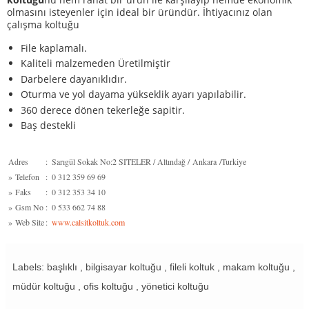
olmasını isteyenler için ideal bir üründür. İhtiyacınız olan
çalışma koltuğu
File kaplamalı.
Kaliteli malzemeden Üretilmiştir
Darbelere dayanıklıdır.
Oturma ve yol dayama yükseklik ayarı yapılabilir.
360 derece dönen tekerleğe sapitir.
Baş destekli
Adres
:
Sarıgül Sokak No:2 SITELER / Altındağ / Ankara /Turkiye
»
Telefon
:
0 312 359 69 69
»
Faks
:
0 312 353 34 10
»
Gsm No
:
0 533 662 74 88
»
Web Site
:
www.calsitkoltuk.com
Labels: başlıklı , bilgisayar koltuğu , fileli koltuk , makam koltuğu ,
müdür koltuğu , ofis koltuğu , yönetici koltuğu