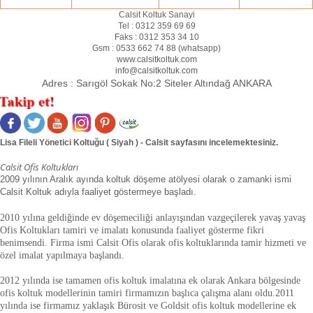
Calsit Koltuk Sanayi
Tel :
0312 359 69 69
Faks :
0312 353 34 10
Gsm :
0533 662 74 88 (
whatsapp
)
www.calsitkoltuk.com
info@calsitkoltuk.com
Adres :
Sarıgöl Sokak No:2 Siteler Altındağ ANKARA
Lisa Fileli Yönetici Koltuğu ( Siyah ) - Calsit sayfasını incelemektesiniz.
Calsit Ofis Koltukları
2009 yılının Aralık ayında koltuk döşeme atölyesi olarak o zamanki ismi
Calsit Koltuk adıyla faaliyet göstermeye başladı.
2010 yılına geldiğinde ev döşemeciliği anlayışından vazgeçilerek yavaş yavaş
Ofis Koltukları tamiri ve imalatı konusunda faaliyet gösterme fikri
benimsendi. Firma ismi Calsit Ofis olarak ofis koltuklarında tamir hizmeti ve
özel imalat yapılmaya başlandı.
2012 yılında ise tamamen ofis koltuk imalatına ek olarak Ankara bölgesinde
ofis koltuk modellerinin tamiri firmamızın başlıca çalışma alanı oldu.
2011
yılında ise firmamız yaklaşık
Bürosit ve Goldsit ofis koltuk modellerine ek