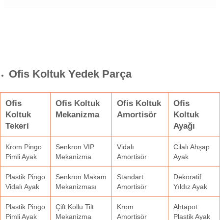
Ofis Koltuk Yedek Parça
Ofis
Ofis Koltuk
Ofis Koltuk
Ofis
Koltuk
Mekanizma
Amortisör
Koltuk
Tekeri
Ayağı
Krom Pingo
Senkron VIP
Vidalı
Cilalı Ahşap
Pimli Ayak
Mekanizma
Amortisör
Ayak
Plastik Pingo
Senkron Makam
Standart
Dekoratif
Vidalı Ayak
Mekanizması
Amortisör
Yıldız Ayak
Plastik Pingo
Çift Kollu Tilt
Krom
Ahtapot
Pimli Ayak
Mekanizma
Amortisör
Plastik Ayak