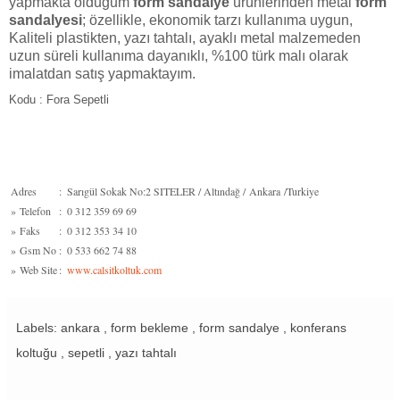
yapmakta olduğum
form sandalye
ürünlerinden metal
form
sandalyesi
; özellikle, ekonomik tarzı kullanıma uygun,
Kaliteli plastikten, yazı tahtalı, ayaklı metal malzemeden
uzun süreli kullanıma dayanıklı, %100 türk malı olarak
imalatdan satış yapmaktayım.
Kodu : Fora Sepetli
Adres
:
Sarıgül Sokak No:2 SITELER / Altındağ / Ankara /Turkiye
»
Telefon
:
0 312 359 69 69
»
Faks
:
0 312 353 34 10
»
Gsm No
:
0 533 662 74 88
»
Web Site
:
www.calsitkoltuk.com
Labels: ankara , form bekleme , form sandalye , konferans
koltuğu , sepetli , yazı tahtalı