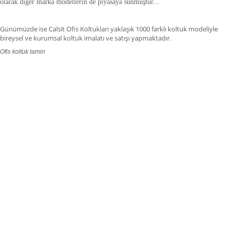
olarak diğer marka modellerin de piyasaya sunmuştur.
.
.
Günümüzde ise Calsit Ofis Koltukları yaklaşık 1000 farklı koltuk modeliyle
bireysel ve kurumsal koltuk imalatı ve satışı yapmaktadır.
Ofis koltuk tamiri
ofis koltuk tamiri adana,ofis koltuk tamiri adıyaman.ofis koltuk tamiri
afyonkarahisar,ofis koltuk tamiri ağrı.ofis koltuk tamiri aksaray,ofis koltuk
tamiri amasya,ofis koltuk tamiri ankara,ofis koltuk tamiri antalya,ofis koltuk
tamiri ardahan,ofis koltuk tamiri artvin,ofis koltuk tamiri aydın.ofis koltuk
tamiri balıkesir,ofis koltuk tamiri bartın,ofis koltuk tamiri batman,ofis koltuk
tamiri bayburt,ofis koltuk tamiri bilecik,ofis koltuk tamiri bingöl,ofis koltuk
tamiri bitlis,ofis koltuk tamiri bolu.ofis koltuk tamiri burdur,ofis koltuk tamiri
bursa.ofis koltuk tamiri düzce,ofis koltuk tamiri çanakkale.ofis koltuk tamiri
çankırı,,ofis koltuk tamiri çorum,ofis koltuk tamiri denizli,ofis koltuk tamiri
diyarbakır,ofis koltuk tamiri gaziantep,ofis koltuk tamiri edirne,ofis koltuk
tamiri elazığ,ofis koltuk tamiri erzincan.fis koltuk tamiri erzurum,ofis koltuk
tamiri eskişehir,ofis koltuk tamiri giresun,ofis koltuk tamiri, gümüşhane,ofis
koltuk tamiri hakkâri,ofis koltuk tamiri hatay,ofis koltuk tamiri ığdır,ofis koltuk
tamiri ısparta,ofis koltuk tamiri istanbul,ofis koltuk tamiri izmir,ofis koltuk
tamiri kahramanmaraş,ofis koltuk tamiri kırklareli,ofis koltuk tamiri kars,ofis
koltuk tamiri kastamonu,ofis koltuk tamiri kayseri,ofis koltuk tamiri
karaman,ofis koltuk tamiri kırıkkale,ofis koltuk tamiri kütahya,ofis koltuk