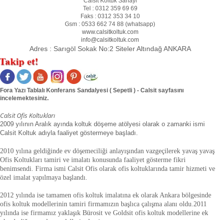
Calsit Koltuk Sanayi
Tel :
0312 359 69 69
Faks :
0312 353 34 10
Gsm :
0533 662 74 88 (
whatsapp
)
www.calsitkoltuk.com
info@calsitkoltuk.com
Adres :
Sarıgöl Sokak No:2 Siteler Altındağ ANKARA
Fora Yazı Tablalı Konferans Sandalyesi ( Sepetli ) - Calsit sayfasını
incelemektesiniz.
Calsit Ofis Koltukları
2009 yılının Aralık ayında koltuk döşeme atölyesi olarak o zamanki ismi
Calsit Koltuk adıyla faaliyet göstermeye başladı.
2010 yılına geldiğinde ev döşemeciliği anlayışından vazgeçilerek yavaş yavaş
Ofis Koltukları tamiri ve imalatı konusunda faaliyet gösterme fikri
benimsendi. Firma ismi Calsit Ofis olarak ofis koltuklarında tamir hizmeti ve
özel imalat yapılmaya başlandı.
2012 yılında ise tamamen ofis koltuk imalatına ek olarak Ankara bölgesinde
ofis koltuk modellerinin tamiri firmamızın başlıca çalışma alanı oldu.
2011
yılında ise firmamız yaklaşık
Bürosit ve Goldsit ofis koltuk modellerine ek