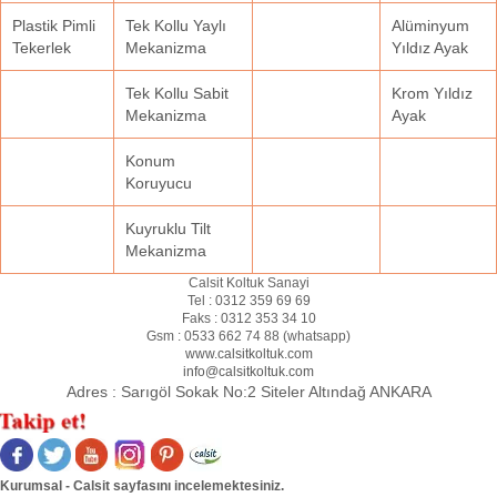
Plastik Pimli
Tek Kollu Yaylı
Alüminyum
Tekerlek
Mekanizma
Yıldız Ayak
Tek Kollu Sabit
Krom Yıldız
Mekanizma
Ayak
Konum
Koruyucu
Kuyruklu Tilt
Mekanizma
Calsit Koltuk Sanayi
Tel :
0312 359 69 69
Faks :
0312 353 34 10
Gsm :
0533 662 74 88 (
whatsapp
)
www.calsitkoltuk.com
info@calsitkoltuk.com
Adres :
Sarıgöl Sokak No:2 Siteler Altındağ ANKARA
Kurumsal - Calsit sayfasını incelemektesiniz.