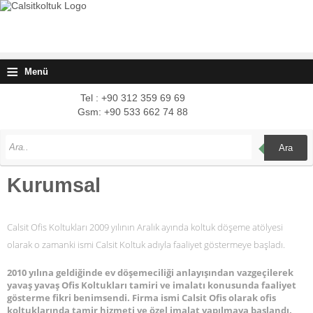
≡
Menü
Tel : +90 312 359 69 69
Gsm: +90 533 662 74 88
Ara
Kurumsal
Calsit Ofis Koltukları 2009 yılının Aralık ayında koltuk döşeme atölyesi
olarak o zamanki ismi Calsit Koltuk adıyla faaliyet göstermeye başladı.
2010 yılına geldiğinde ev döşemeciliği anlayışından vazgeçilerek
yavaş yavaş Ofis Koltukları tamiri ve imalatı konusunda faaliyet
gösterme fikri benimsendi. Firma ismi Calsit Ofis olarak ofis
koltuklarında tamir hizmeti ve özel imalat yapılmaya başlandı.