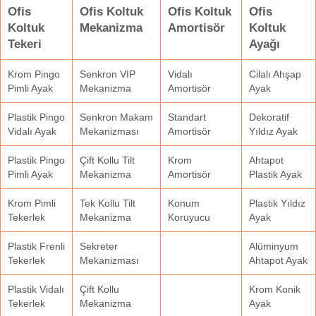
Ofis
Ofis Koltuk
Ofis Koltuk
Ofis
Koltuk
Mekanizma
Amortisör
Koltuk
Tekeri
Ayağı
Krom Pingo
Senkron VIP
Vidalı
Cilalı Ahşap
Pimli Ayak
Mekanizma
Amortisör
Ayak
Plastik Pingo
Senkron Makam
Standart
Dekoratif
Vidalı Ayak
Mekanizması
Amortisör
Yıldız Ayak
Plastik Pingo
Çift Kollu Tilt
Krom
Ahtapot
Pimli Ayak
Mekanizma
Amortisör
Plastik Ayak
Krom Pimli
Tek Kollu Tilt
Konum
Plastik Yıldız
Tekerlek
Mekanizma
Koruyucu
Ayak
Plastik Frenli
Sekreter
Alüminyum
Tekerlek
Mekanizması
Ahtapot Ayak
Plastik Vidalı
Çift Kollu
Krom Konik
Tekerlek
Mekanizma
Ayak