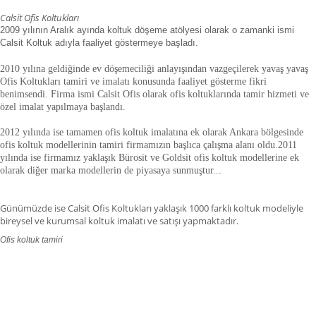
Calsit Ofis Koltukları
2009 yılının Aralık ayında koltuk döşeme atölyesi olarak o zamanki ismi
Calsit Koltuk adıyla faaliyet göstermeye başladı.
2010 yılına geldiğinde ev döşemeciliği anlayışından vazgeçilerek yavaş yavaş
Ofis Koltukları tamiri ve imalatı konusunda faaliyet gösterme fikri
benimsendi. Firma ismi Calsit Ofis olarak ofis koltuklarında tamir hizmeti ve
özel imalat yapılmaya başlandı.
2012 yılında ise tamamen ofis koltuk imalatına ek olarak Ankara bölgesinde
ofis koltuk modellerinin tamiri firmamızın başlıca çalışma alanı oldu.
2011
yılında ise firmamız yaklaşık
Bürosit ve Goldsit ofis koltuk modellerine ek
olarak diğer marka modellerin de piyasaya sunmuştur.
.
.
Günümüzde ise Calsit Ofis Koltukları yaklaşık 1000 farklı koltuk modeliyle
bireysel ve kurumsal koltuk imalatı ve satışı yapmaktadır.
Ofis koltuk tamiri
ofis koltuk tamiri adana,ofis koltuk tamiri adıyaman.ofis koltuk tamiri
afyonkarahisar,ofis koltuk tamiri ağrı.ofis koltuk tamiri aksaray,ofis koltuk
tamiri amasya,ofis koltuk tamiri ankara,ofis koltuk tamiri antalya,ofis koltuk
tamiri ardahan,ofis koltuk tamiri artvin,ofis koltuk tamiri aydın.ofis koltuk
tamiri balıkesir,ofis koltuk tamiri bartın,ofis koltuk tamiri batman,ofis koltuk