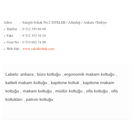
Adres
:
Sarıgül Sokak No:2 SITELER / Altındağ / Ankara /Turkiye
»
Telefon
:
0 312 359 69 69
»
Faks
:
0 312 353 34 10
»
Gsm No
:
0 533 662 74 88
»
Web Site
:
www.calsitkoltuk.com
Labels: ankara , büro koltuğu , ergonomik makam koltuğu ,
kaliteli makam koltuğu , kapitone koltuk , kapitone makam
koltuğu , makam koltuğu , müdür koltuğu , ofis koltuğu , ofis
koltukları , patron koltuğu