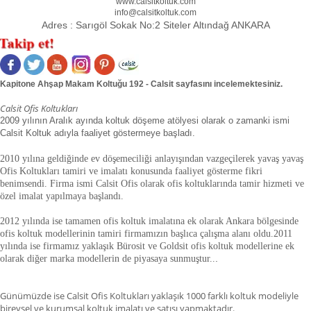
www.calsitkoltuk.com
info@calsitkoltuk.com
Adres :
Sarıgöl Sokak No:2 Siteler Altındağ ANKARA
Kapitone Ahşap Makam Koltuğu 192 - Calsit sayfasını incelemektesiniz.
Calsit Ofis Koltukları
2009 yılının Aralık ayında koltuk döşeme atölyesi olarak o zamanki ismi
Calsit Koltuk adıyla faaliyet göstermeye başladı.
2010 yılına geldiğinde ev döşemeciliği anlayışından vazgeçilerek yavaş yavaş
Ofis Koltukları tamiri ve imalatı konusunda faaliyet gösterme fikri
benimsendi. Firma ismi Calsit Ofis olarak ofis koltuklarında tamir hizmeti ve
özel imalat yapılmaya başlandı.
2012 yılında ise tamamen ofis koltuk imalatına ek olarak Ankara bölgesinde
ofis koltuk modellerinin tamiri firmamızın başlıca çalışma alanı oldu.
2011
yılında ise firmamız yaklaşık
Bürosit ve Goldsit ofis koltuk modellerine ek
olarak diğer marka modellerin de piyasaya sunmuştur.
.
.
Günümüzde ise Calsit Ofis Koltukları yaklaşık 1000 farklı koltuk modeliyle
bireysel ve kurumsal koltuk imalatı ve satışı yapmaktadır.